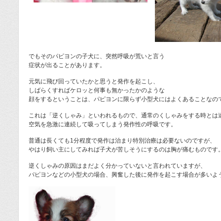
でもそのパピヨンの子犬に、突然呼吸が荒いと言う
症状が出ることがあります。
元気に飛び回っていたかと思うと発作を起こし、
しばらくすればケロッと何事も無かったかのような
顔をするということは、パピヨンに限らず小型犬にはよくあることなの
これは「逆くしゃみ」といわれるもので、通常のくしゃみをする時とは
空気を急激に連続して吸ってしまう発作性の呼吸です。
普通は長くても1分程度で発作は治まり特別治療は必要ないのですが、
やはり飼い主にしてみれば子犬が苦しそうにするのは胸が痛むものです
逆くしゃみの原因はまだよく分かっていないと言われていますが、
パピヨンなどの小型犬の場合、興奮した後に発作を起こす場合が多いよ