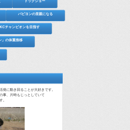
質
ドッグショー
パピヨンの里親になる
JKCチャンピオンを目指す
ン」の体重推移
活発に動き回ることが大好きです。
の事、片時もじっとしていて
す。