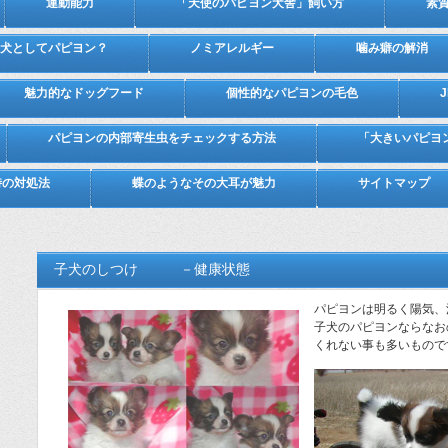
運動能力
「天使のパピヨン犬舎」飼い方
素
犬としてパピヨン？
ノミアレルギー
噛み癖の解消
魅力的なドッグフード
個性的なパピヨンの毛色
パピヨンの内部寄生虫をチェックする方法
「大きいパピヨ
時の対処法
蝶のようなその大耳が魅力
サイトマップ
子犬のしつけ －健康状態
パピヨンは明るく陽気、
子犬のパピヨンならなお
くれない事も多いもので