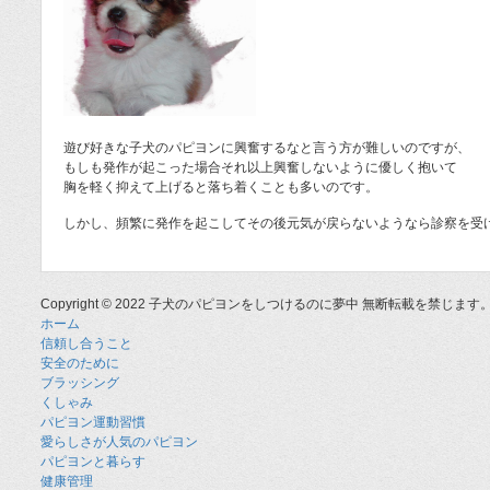
遊び好きな子犬のパピヨンに興奮するなと言う方が難しいのですが、
もしも発作が起こった場合それ以上興奮しないように優しく抱いて
胸を軽く抑えて上げると落ち着くことも多いのです。
しかし、頻繁に発作を起こしてその後元気が戻らないようなら診察を受
Copyright ©
2022 子犬のパピヨンをしつけるのに夢中 無断転載を禁じます
ホーム
信頼し合うこと
安全のために
ブラッシング
くしゃみ
パピヨン運動習慣
愛らしさが人気のパピヨン
パピヨンと暮らす
健康管理